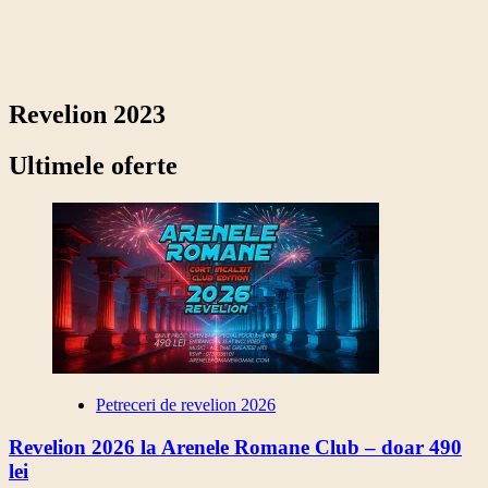
Inchiriem cabana in Baneasa la Pensiunea Casa
Verde Star
Revelion 2023
Ultimele oferte
Petreceri de revelion 2026
Revelion 2026 la Arenele Romane Club – doar 490
lei