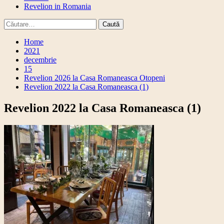
Revelion in Romania
Caută
după:
Home
2021
decembrie
15
Revelion 2026 la Casa Romaneasca Otopeni
Revelion 2022 la Casa Romaneasca (1)
Revelion 2022 la Casa Romaneasca (1)