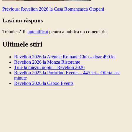
Post
Previous:
Revelion 2026 la Casa Romaneasca Otopeni
navigation
Lasă un răspuns
Trebuie să fii
autentificat
pentru a publica un comentariu.
Ultimele stiri
Revelion 2026 la Arenele Romane Club – doar 490 lei
Revelion 2026 la Monza Ristorante
True la miezul noptii – Revelion 2026
Revelion 2025 la Portofino Events – 445 lei – Oferta last
minute
Revelion 2026 la Caboo Events
Revelion 2026 la Arenele Romane Club – doar 490
lei
Revelion 2026 la Monza Ristorante