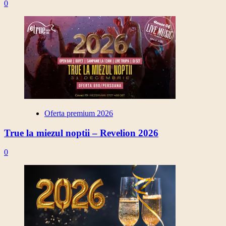
0
Oferta premium 2026
True la miezul noptii – Revelion 2026
0