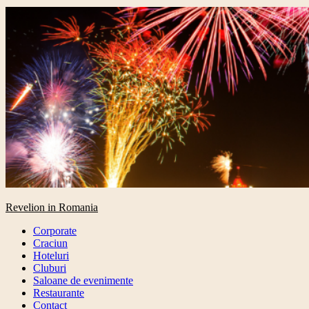
Primary
Revelion in Romania
Menu
Corporate
Craciun
Hoteluri
Cluburi
Saloane de evenimente
Restaurante
Contact