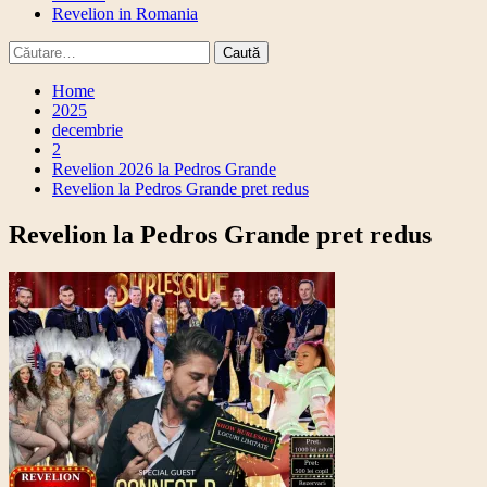
Revelion in Romania
Caută
după:
Home
2025
decembrie
2
Revelion 2026 la Pedros Grande
Revelion la Pedros Grande pret redus
Revelion la Pedros Grande pret redus