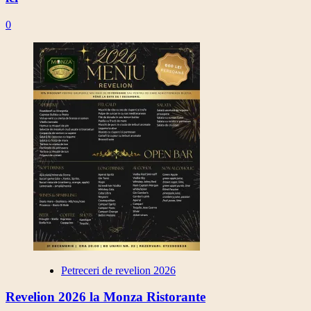
0
Petreceri de revelion 2026
Revelion 2026 la Monza Ristorante