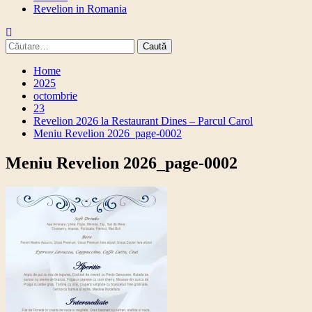
Revelion in Romania
Caută
după:
Home
2025
octombrie
23
Revelion 2026 la Restaurant Dines – Parcul Carol
Meniu Revelion 2026_page-0002
Meniu Revelion 2026_page-0002