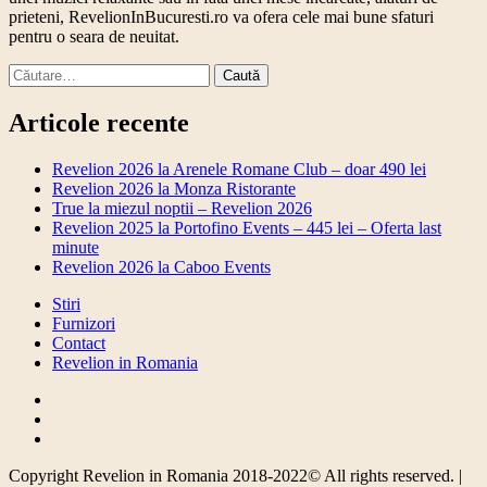
prieteni, RevelionInBucuresti.ro va ofera cele mai bune sfaturi
pentru o seara de neuitat.
Caută
după:
Articole recente
Revelion 2026 la Arenele Romane Club – doar 490 lei
Revelion 2026 la Monza Ristorante
True la miezul noptii – Revelion 2026
Revelion 2025 la Portofino Events – 445 lei – Oferta last
minute
Revelion 2026 la Caboo Events
Stiri
Furnizori
Contact
Revelion in Romania
Facebook
Twitter
Instagram
Copyright Revelion in Romania 2018-2022© All rights reserved.
|