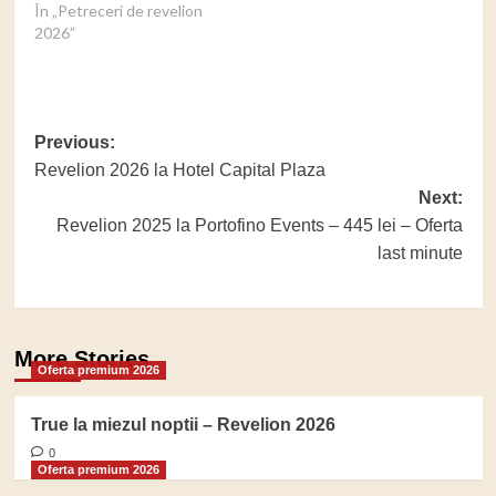
În „Petreceri de revelion
2026”
Post
Previous:
Revelion 2026 la Hotel Capital Plaza
navigation
Next:
Revelion 2025 la Portofino Events – 445 lei – Oferta
last minute
More Stories
Oferta premium 2026
True la miezul noptii – Revelion 2026
0
Oferta premium 2026