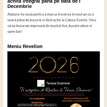
achità integral pâna pe data de I
Decembrie
Alatura-te nouà pentru a marca trecerea in noul an cu o
searà plina de bucurie si distractie la Caboo Events. Vino
sà ne bucuram impreunà de muzicà live, bucate alese si
open bar!
Meniu Revelion