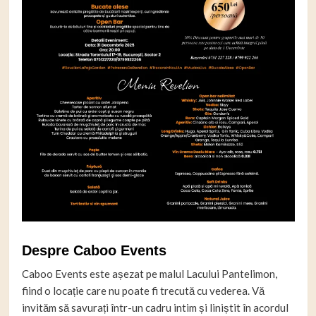
Despre Caboo Events
Caboo Events este așezat pe malul Lacului Pantelimon,
fiind o locație care nu poate fi trecută cu vederea. Vă
invităm să savurați într-un cadru intim și liniștit în acordul