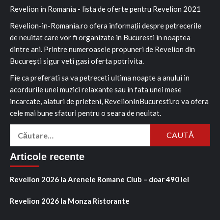
Revelion in Romania - lista de oferte pentru Revelion 2021
Revelion-in-Romania.ro ofera informații despre petrecerile
de neuitat care vor fi organizate in Bucuresti in noaptea
dintre ani. Printre numeroasele propuneri de Revelion din
București sigur veti gasi oferta potrivita.
Fie ca preferati sa va petreceti ultima noapte a anului in
acordurile unei muzici relaxante sau in fata unei mese
incarcate, alaturi de prieteni, RevelionInBucuresti.ro va ofera
cele mai bune sfaturi pentru o seara de neuitat.
Caută
după:
Articole recente
Revelion 2026 la Arenele Romane Club – doar 490 lei
Revelion 2026 la Monza Ristorante