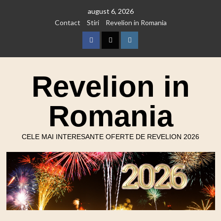
Skip
august 6, 2026
to
Contact
Stiri
Revelion in Romania
content
Facebook
Twitter
Instagram
Revelion in
Romania
CELE MAI INTERESANTE OFERTE DE REVELION 2026