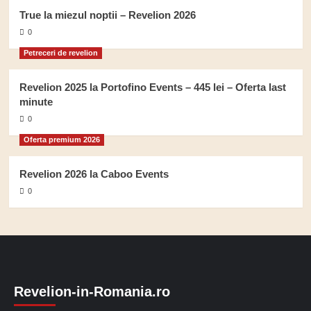
True la miezul noptii – Revelion 2026
0
Petreceri de revelion
Revelion 2025 la Portofino Events – 445 lei – Oferta last
minute
0
Oferta premium 2026
Revelion 2026 la Caboo Events
0
Revelion-in-Romania.ro