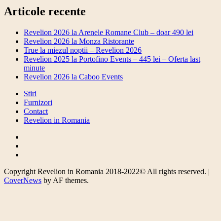
Articole recente
Revelion 2026 la Arenele Romane Club – doar 490 lei
Revelion 2026 la Monza Ristorante
True la miezul noptii – Revelion 2026
Revelion 2025 la Portofino Events – 445 lei – Oferta last
minute
Revelion 2026 la Caboo Events
Stiri
Furnizori
Contact
Revelion in Romania
Facebook
Twitter
Instagram
Copyright Revelion in Romania 2018-2022© All rights reserved.
|
CoverNews
by AF themes.