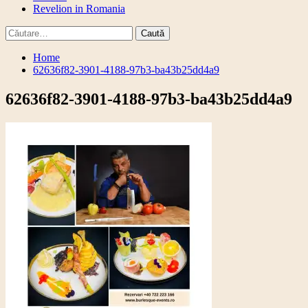
Revelion in Romania
Caută
după:
Home
62636f82-3901-4188-97b3-ba43b25dd4a9
62636f82-3901-4188-97b3-ba43b25dd4a9