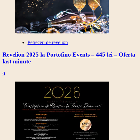
Petreceri de revelion
Revelion 2025 la Portofino Events – 445 lei – Oferta
last minute
0