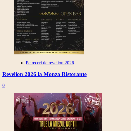
Petreceri de revelion 2026
Revelion 2026 la Monza Ristorante
0