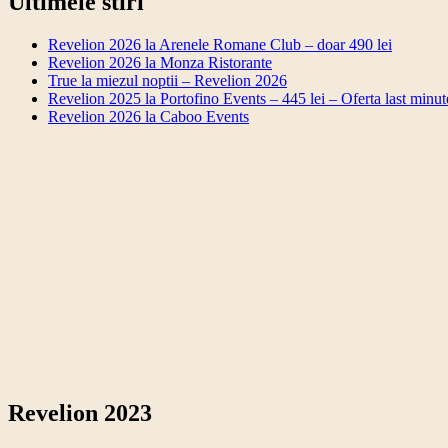
Ultimele stiri
Revelion 2026 la Arenele Romane Club – doar 490 lei
Revelion 2026 la Monza Ristorante
True la miezul noptii – Revelion 2026
Revelion 2025 la Portofino Events – 445 lei – Oferta last minut
Revelion 2026 la Caboo Events
Revelion 2026 la Arenele Romane Club – doar 490 lei
Revelion 2025 la Portofino Events – 445 lei – Oferta l
Revelion 2026 la Altura Events by Carmen Ionita
Reve
Inchiriem cabana in Baneasa la Pensiunea Casa Verd
Revelion 2023