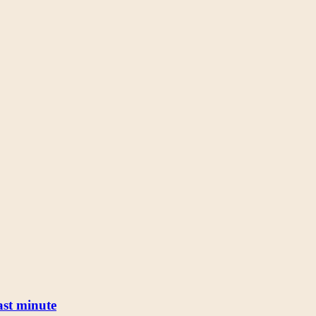
ast minute