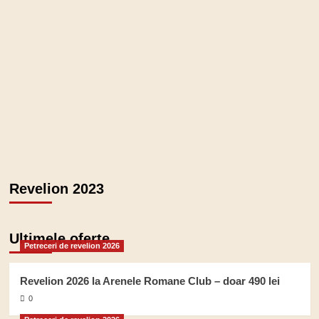
Revelion 2026 la Olympic Ballroom
Inchiriem cabana in Baneasa la
Pensiunea Casa Verde Star
Revelion 2023
Ultimele oferte
Petreceri de revelion 2026
Revelion 2026 la Arenele Romane Club – doar 490 lei
0