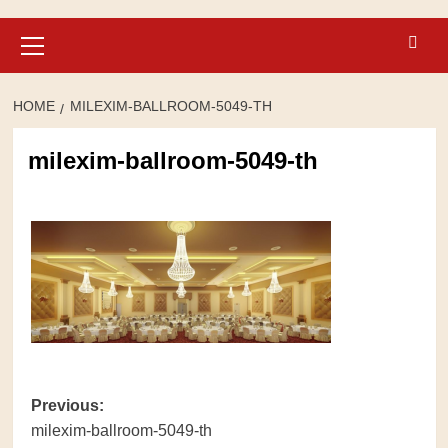
Primary
Menu
HOME
MILEXIM-BALLROOM-5049-TH
milexim-ballroom-5049-th
Post
Previous:
milexim-ballroom-5049-th
navigation