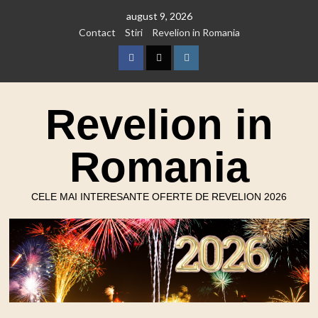
Skip
august 9, 2026
to
Contact
Stiri
Revelion in Romania
content
Facebook
Twitter
Instagram
Revelion in
Romania
CELE MAI INTERESANTE OFERTE DE REVELION 2026