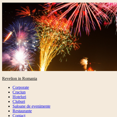
Primary
Revelion in Romania
Menu
Corporate
Craciun
Hoteluri
Cluburi
Saloane de evenimente
Restaurante
Contact