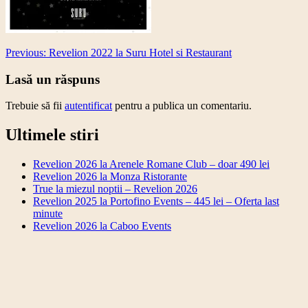
Post
Previous:
Revelion 2022 la Suru Hotel si Restaurant
navigation
Lasă un răspuns
Trebuie să fii
autentificat
pentru a publica un comentariu.
Ultimele stiri
Revelion 2026 la Arenele Romane Club – doar 490 lei
Revelion 2026 la Monza Ristorante
True la miezul noptii – Revelion 2026
Revelion 2025 la Portofino Events – 445 lei – Oferta last
minute
Revelion 2026 la Caboo Events
Revelion 2026 la Arenele Romane Club – doar 490
lei