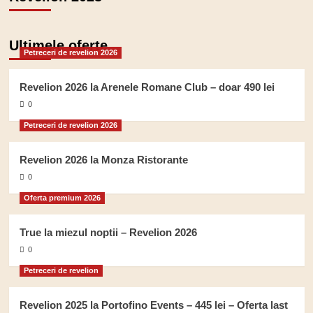
Ultimele oferte
Petreceri de revelion 2026
Revelion 2026 la Arenele Romane Club – doar 490 lei
0
Petreceri de revelion 2026
Revelion 2026 la Monza Ristorante
0
Oferta premium 2026
True la miezul noptii – Revelion 2026
0
Petreceri de revelion
Revelion 2025 la Portofino Events – 445 lei – Oferta last