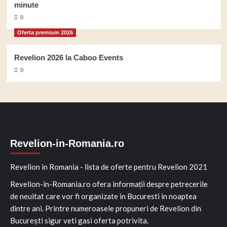
minute
0
Oferta premium 2026
Revelion 2026 la Caboo Events
0
Revelion-in-Romania.ro
Revelion in Romania - lista de oferte pentru Revelion 2021
Revelion-in-Romania.ro ofera informații despre petrecerile
de neuitat care vor fi organizate in Bucuresti in noaptea
dintre ani. Printre numeroasele propuneri de Revelion din
București sigur veti gasi oferta potrivita.