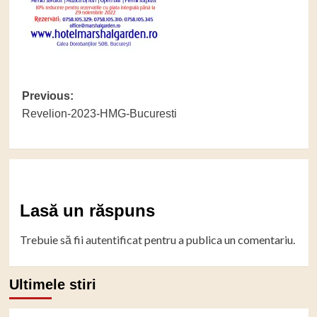
Post
Previous:
Revelion-2023-HMG-Bucuresti
navigation
Lasă un răspuns
Trebuie să fii
autentificat
pentru a publica un comentariu.
Ultimele stiri