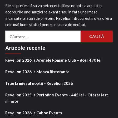
Fie ca preferati sa va petreceti ultima noapte a anului in
acordurile unei muzici relaxante sau in fata unei mese
incarcate, alaturi de prieteni, RevelionInBucuresti.ro va ofera
cele mai bune sfaturi pentru o seara de neuitat.
Caută
după:
Articole recente
Revelion 2026 la Arenele Romane Club – doar 490 lei
Revelion 2026 la Monza Ristorante
True la miezul noptii – Revelion 2026
Revelion 2025 la Portofino Events – 445 lei – Oferta last
minute
Revelion 2026 la Caboo Events