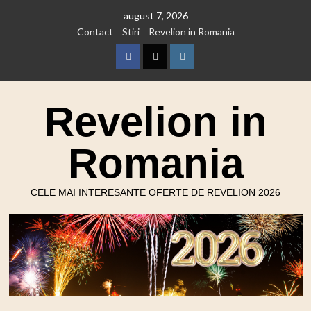
Skip
august 7, 2026
to
Contact
Stiri
Revelion in Romania
content
Facebook
Twitter
Instagram
Revelion in
Romania
CELE MAI INTERESANTE OFERTE DE REVELION 2026