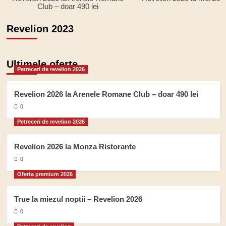
Club – doar 490 lei
Revelion 2023
Ultimele oferte
Petreceri de revelion 2026
Revelion 2026 la Arenele Romane Club – doar 490 lei
0
Petreceri de revelion 2026
Revelion 2026 la Monza Ristorante
0
Oferta premium 2026
True la miezul noptii – Revelion 2026
0