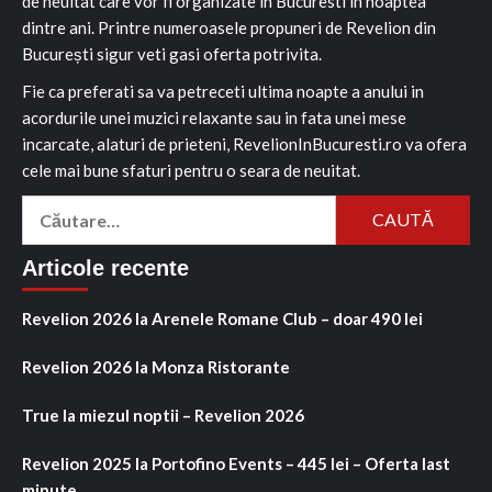
de neuitat care vor fi organizate in Bucuresti in noaptea
dintre ani. Printre numeroasele propuneri de Revelion din
București sigur veti gasi oferta potrivita.
Fie ca preferati sa va petreceti ultima noapte a anului in
acordurile unei muzici relaxante sau in fata unei mese
incarcate, alaturi de prieteni, RevelionInBucuresti.ro va ofera
cele mai bune sfaturi pentru o seara de neuitat.
Caută
după:
Articole recente
Revelion 2026 la Arenele Romane Club – doar 490 lei
Revelion 2026 la Monza Ristorante
True la miezul noptii – Revelion 2026
Revelion 2025 la Portofino Events – 445 lei – Oferta last
minute