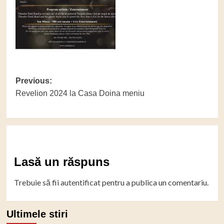
Post
Previous:
Revelion 2024 la Casa Doina meniu
navigation
Lasă un răspuns
Trebuie să fii
autentificat
pentru a publica un comentariu.
Ultimele stiri