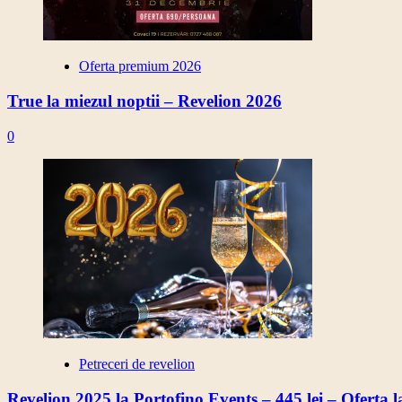
Oferta premium 2026
True la miezul noptii – Revelion 2026
0
Petreceri de revelion
Revelion 2025 la Portofino Events – 445 lei – Oferta l