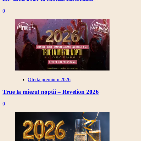
0
Oferta premium 2026
True la miezul noptii – Revelion 2026
0