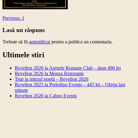
Post
Previous:
1
navigation
Lasă un răspuns
Trebuie să fii
autentificat
pentru a publica un comentariu.
Ultimele stiri
Revelion 2026 la Arenele Romane Club – doar 490 lei
Revelion 2026 la Monza Ristorante
True la miezul noptii – Revelion 2026
Revelion 2025 la Portofino Events – 445 lei – Oferta last
minute
Revelion 2026 la Caboo Events
Revelion 2026 la Arenele Romane Club – doar 490
lei
Revelion 2026 la Monza Ristorante