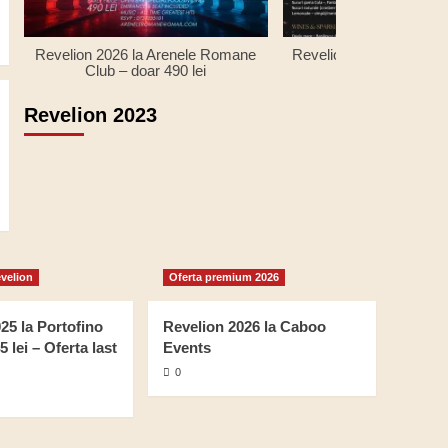
Revelion 2026 la Arenele Romane
Revelion 2026 la Monza
Club – doar 490 lei
Revelion 2023
evelion
Oferta premium 2026
25 la Portofino
Revelion 2026 la Caboo
 lei – Oferta last
Events
0