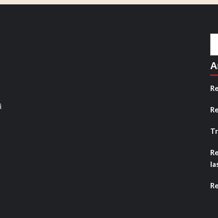
C
du
A
Re
i
Re
Tr
Re
la
Re