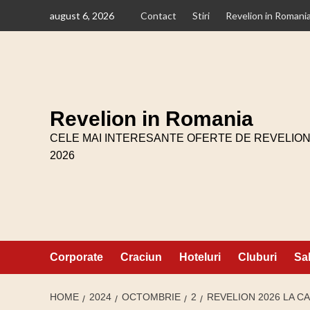
Skip
august 6, 2026
Contact
Stiri
Revelion in Romani
to
content
Revelion in Romania
CELE MAI INTERESANTE OFERTE DE REVELIO
2026
Corporate
Craciun
Hoteluri
Cluburi
Sa
HOME
2024
OCTOMBRIE
2
REVELION 2026 LA 