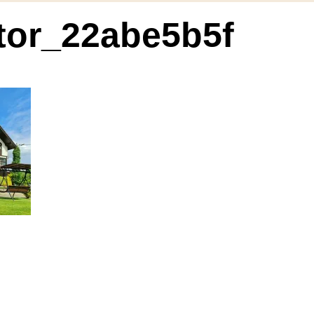
tor_22abe5b5f