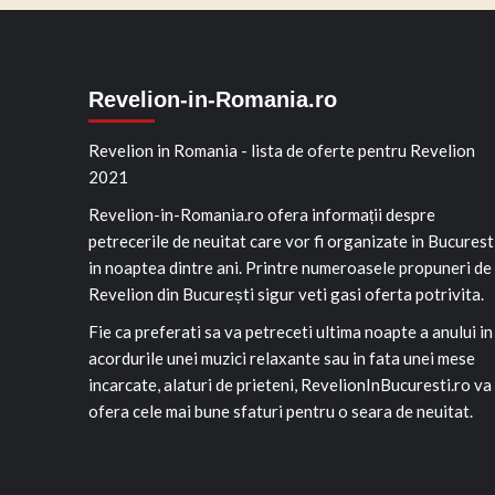
Revelion-in-Romania.ro
Revelion in Romania - lista de oferte pentru Revelion
2021
Revelion-in-Romania.ro ofera informații despre
petrecerile de neuitat care vor fi organizate in Bucurest
in noaptea dintre ani. Printre numeroasele propuneri de
Revelion din București sigur veti gasi oferta potrivita.
Fie ca preferati sa va petreceti ultima noapte a anului in
acordurile unei muzici relaxante sau in fata unei mese
incarcate, alaturi de prieteni, RevelionInBucuresti.ro va
ofera cele mai bune sfaturi pentru o seara de neuitat.