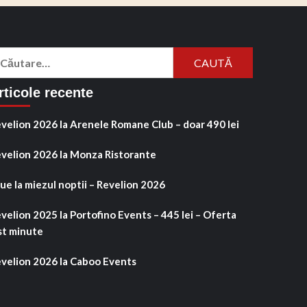
aută
pă:
rticole recente
velion 2026 la Arenele Romane Club – doar 490 lei
velion 2026 la Monza Ristorante
ue la miezul noptii – Revelion 2026
velion 2025 la Portofino Events – 445 lei – Oferta
st minute
velion 2026 la Caboo Events