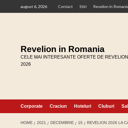
Skip
august 6, 2026
Contact
Stiri
Revelion in Romani
to
content
Revelion in Romania
CELE MAI INTERESANTE OFERTE DE REVELIO
2026
Corporate
Craciun
Hoteluri
Cluburi
Sa
HOME
2021
DECEMBRIE
15
REVELION 2026 LA 