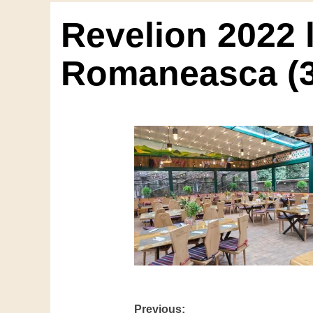
Revelion 2022 
Romaneasca (3
Post
Previous: