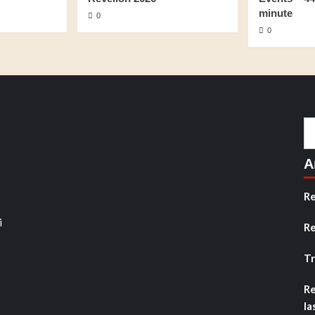
minute
0
0
C
du
A
Re
i
Re
Tr
Re
la