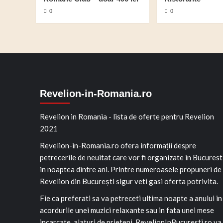
0
0
Revelion-in-Romania.ro
Revelion in Romania - lista de oferte pentru Revelion
2021
Revelion-in-Romania.ro ofera informații despre
petrecerile de neuitat care vor fi organizate in Bucurest
in noaptea dintre ani. Printre numeroasele propuneri de
Revelion din București sigur veti gasi oferta potrivita.
Fie ca preferati sa va petreceti ultima noapte a anului in
acordurile unei muzici relaxante sau in fata unei mese
incarcate, alaturi de prieteni, RevelionInBucuresti.ro va