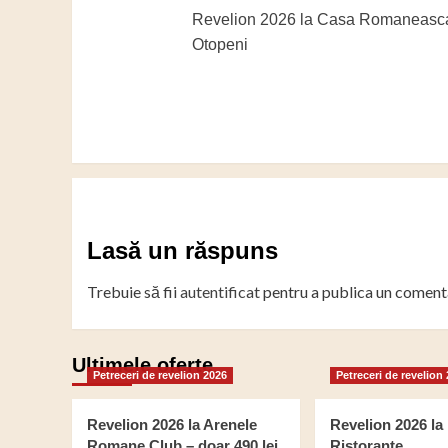
Revelion 2026 la Casa Romaneasc
navigation
Otopeni
Lasă un răspuns
Trebuie să fii
autentificat
pentru a publica un coment
Ultimele oferte
Petreceri de revelion 2026
Petreceri de revelion
Revelion 2026 la Arenele
Revelion 2026 l
Romane Club – doar 490 lei
Ristorante