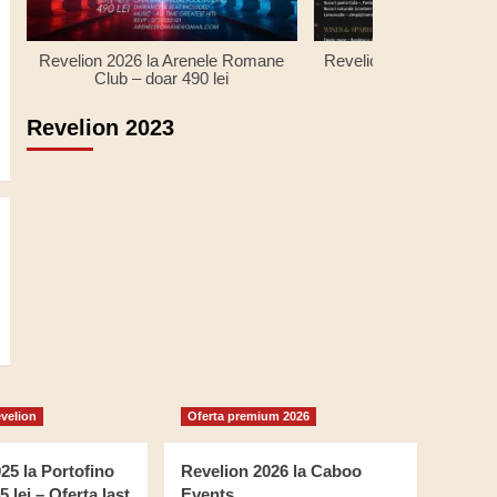
Revelion 2026 la Arenele Romane
Revelion 2026 la Monza
Club – doar 490 lei
Revelion 2023
evelion
Oferta premium 2026
25 la Portofino
Revelion 2026 la Caboo
 lei – Oferta last
Events