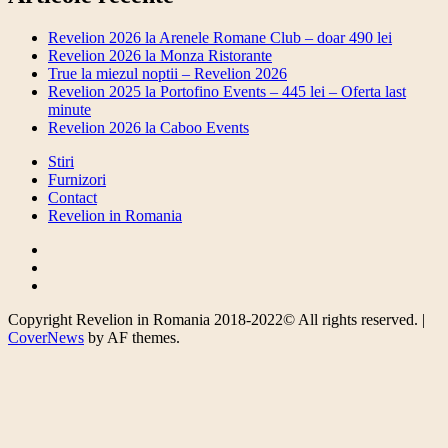
Revelion 2026 la Arenele Romane Club – doar 490 lei
Revelion 2026 la Monza Ristorante
True la miezul noptii – Revelion 2026
Revelion 2025 la Portofino Events – 445 lei – Oferta last
minute
Revelion 2026 la Caboo Events
Stiri
Furnizori
Contact
Revelion in Romania
Facebook
Twitter
Instagram
Copyright Revelion in Romania 2018-2022© All rights reserved.
|
CoverNews
by AF themes.