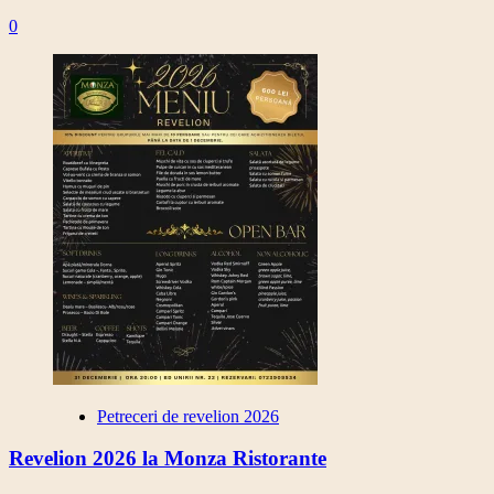
0
Petreceri de revelion 2026
Revelion 2026 la Monza Ristorante