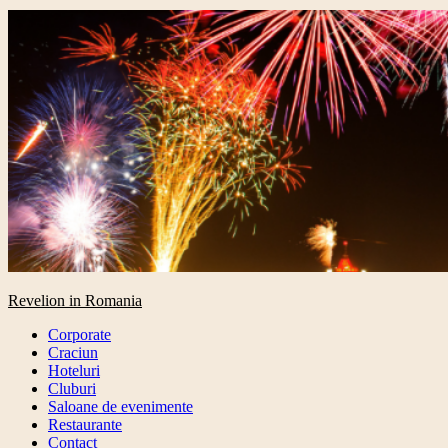
Primary
Revelion in Romania
Menu
Corporate
Craciun
Hoteluri
Cluburi
Saloane de evenimente
Restaurante
Contact