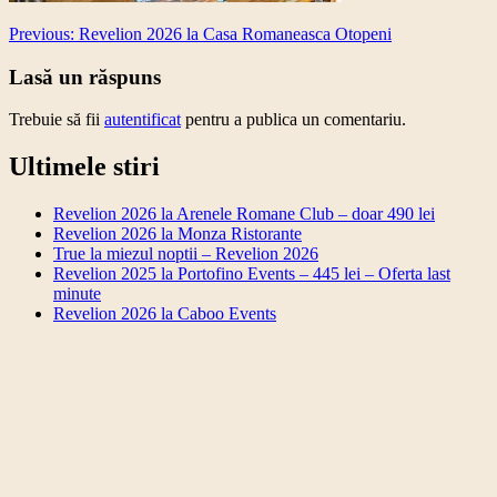
Post
Previous:
Revelion 2026 la Casa Romaneasca Otopeni
navigation
Lasă un răspuns
Trebuie să fii
autentificat
pentru a publica un comentariu.
Ultimele stiri
Revelion 2026 la Arenele Romane Club – doar 490 lei
Revelion 2026 la Monza Ristorante
True la miezul noptii – Revelion 2026
Revelion 2025 la Portofino Events – 445 lei – Oferta last
minute
Revelion 2026 la Caboo Events
Revelion 2026 la Arenele Romane Club – doar 490
lei
Revelion 2026 la Monza Ristorante