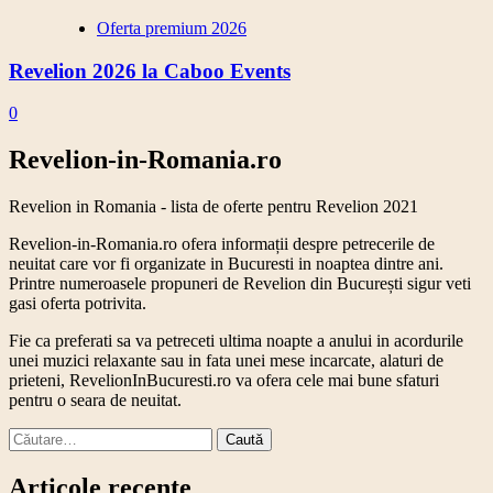
Oferta premium 2026
Revelion 2026 la Caboo Events
0
Revelion-in-Romania.ro
Revelion in Romania - lista de oferte pentru Revelion 2021
Revelion-in-Romania.ro ofera informații despre petrecerile de
neuitat care vor fi organizate in Bucuresti in noaptea dintre ani.
Printre numeroasele propuneri de Revelion din București sigur veti
gasi oferta potrivita.
Fie ca preferati sa va petreceti ultima noapte a anului in acordurile
unei muzici relaxante sau in fata unei mese incarcate, alaturi de
prieteni, RevelionInBucuresti.ro va ofera cele mai bune sfaturi
pentru o seara de neuitat.
Caută
după:
Articole recente