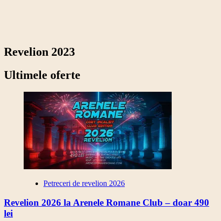
Inchiriem cabana in Baneasa la Pensiunea Casa
Verde Star
Revelion 2023
Ultimele oferte
Petreceri de revelion 2026
Revelion 2026 la Arenele Romane Club – doar 490
lei