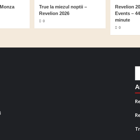
a Monza
True la miezul noptii –
Revelion 20
Revelion 2026
Events – 445
minute
0
0
C
du
A
Re
i
Re
Tr