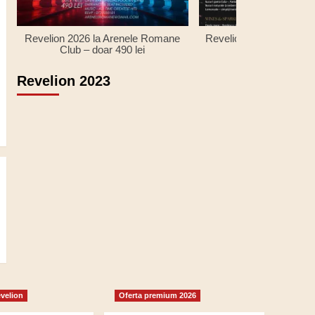
Revelion 2026 la Arenele Romane
Revelion 2026 la Monza
Club – doar 490 lei
Revelion 2023
evelion
Oferta premium 2026