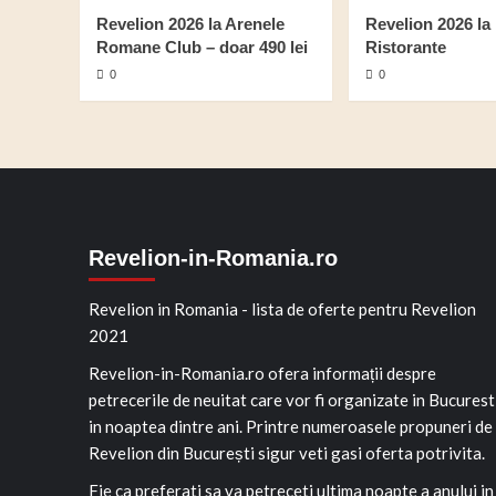
Revelion 2026 la Arenele
Revelion 2026 l
Romane Club – doar 490 lei
Ristorante
0
0
Revelion-in-Romania.ro
Revelion in Romania - lista de oferte pentru Revelion
2021
Revelion-in-Romania.ro ofera informații despre
petrecerile de neuitat care vor fi organizate in Bucurest
in noaptea dintre ani. Printre numeroasele propuneri de
Revelion din București sigur veti gasi oferta potrivita.
Fie ca preferati sa va petreceti ultima noapte a anului in