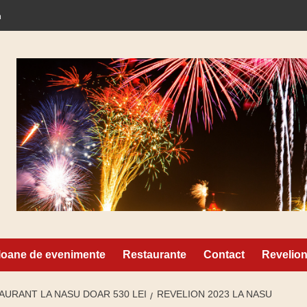
a
N
loane de evenimente
Restaurante
Contact
Revelio
AURANT LA NASU DOAR 530 LEI
REVELION 2023 LA NASU