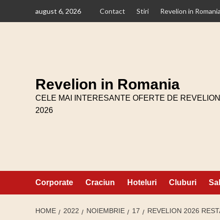
Skip
august 6, 2026
Contact
Stiri
Revelion in Romani
to
content
Revelion in Romania
CELE MAI INTERESANTE OFERTE DE REVELIO
2026
Corporate
Craciun
Hoteluri
Cluburi
Sa
HOME
2022
NOIEMBRIE
17
REVELION 2026 REST