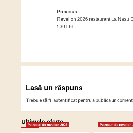
Post
Previous:
Revelion 2026 restaurant La Nasu
navigation
530 LEI
Lasă un răspuns
Trebuie să fii
autentificat
pentru a publica un coment
Ultimele oferte
Petreceri de revelion 2026
Petreceri de revelion