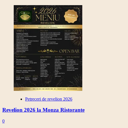
Petreceri de revelion 2026
Revelion 2026 la Monza Ristorante
0