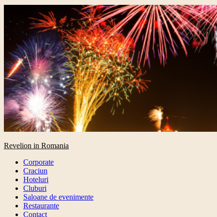
Primary
Revelion in Romania
Menu
Corporate
Craciun
Hoteluri
Cluburi
Saloane de evenimente
Restaurante
Contact