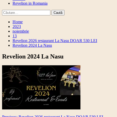
Revelion in Romania
Caută
după:
Home
2023
noiembrie
13
Revelion 2026 restaurant La Nasu DOAR 530 LEI
Revelion 2024 La Nasu
Revelion 2024 La Nasu
Previous:
Revelion 2026 restaurant La Nasu DOAR 530 LEI