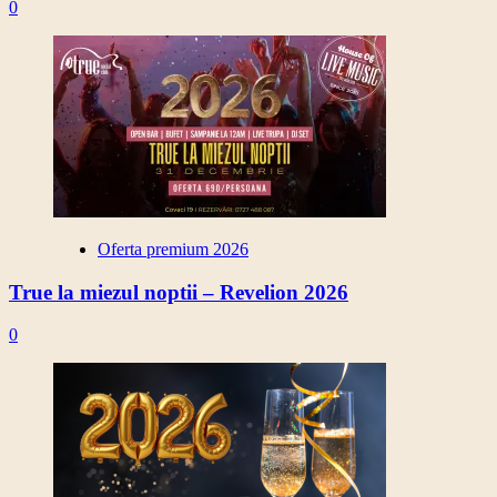
0
Oferta premium 2026
True la miezul noptii – Revelion 2026
0