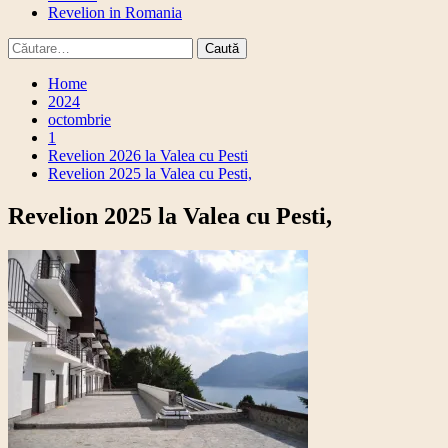
Revelion in Romania
Caută
după:
Home
2024
octombrie
1
Revelion 2026 la Valea cu Pesti
Revelion 2025 la Valea cu Pesti,
Revelion 2025 la Valea cu Pesti,