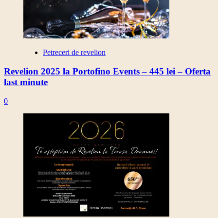
Petreceri de revelion
Revelion 2025 la Portofino Events – 445 lei – Oferta
last minute
0