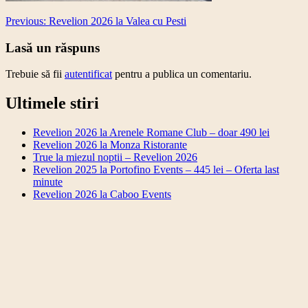
Post
Previous:
Revelion 2026 la Valea cu Pesti
navigation
Lasă un răspuns
Trebuie să fii
autentificat
pentru a publica un comentariu.
Ultimele stiri
Revelion 2026 la Arenele Romane Club – doar 490 lei
Revelion 2026 la Monza Ristorante
True la miezul noptii – Revelion 2026
Revelion 2025 la Portofino Events – 445 lei – Oferta last
minute
Revelion 2026 la Caboo Events
Revelion 2026 la Arenele Romane Club – doar 490
lei
Revelion 2026 la Monza Ristorante