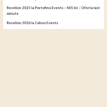
Revelion 2025 la Portofino Events – 445 lei – Oferta last
minute
Revelion 2026 la Caboo Events
Revelion 2026 la Arenele Romane
Club – doar 490 lei