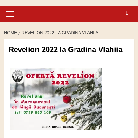
Primary
Menu
HOME
REVELION 2022 LA GRADINA VLAHIIA
Revelion 2022 la Gradina Vlahiia