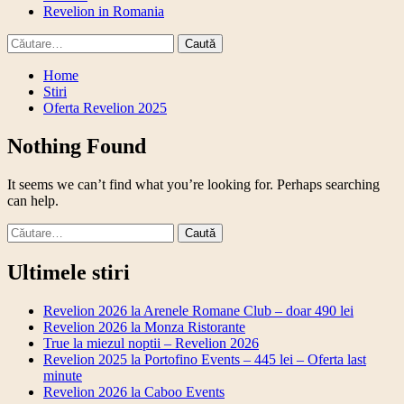
Revelion in Romania
Caută
după:
Home
Stiri
Oferta Revelion 2025
Nothing Found
It seems we can’t find what you’re looking for. Perhaps searching
can help.
Caută
după:
Ultimele stiri
Revelion 2026 la Arenele Romane Club – doar 490 lei
Revelion 2026 la Monza Ristorante
True la miezul noptii – Revelion 2026
Revelion 2025 la Portofino Events – 445 lei – Oferta last
minute
Revelion 2026 la Caboo Events