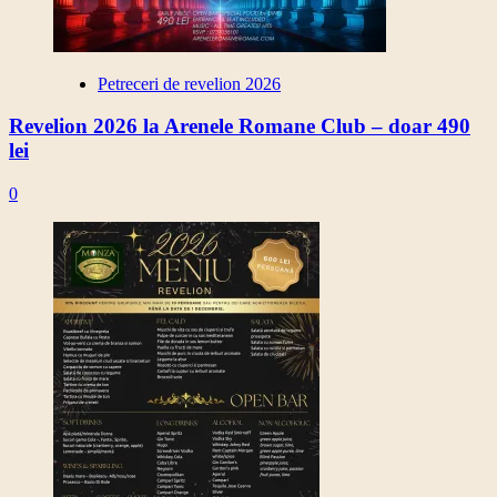
Petreceri de revelion 2026
Revelion 2026 la Arenele Romane Club – doar 490
lei
0