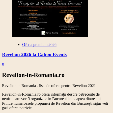
Oferta premium 2026
Revelion 2026 la Caboo Events
0
Revelion-in-Romania.ro
Revelion in Romania - lista de oferte pentru Revelion 2021
Revelion-in-Romania.ro ofera informații despre petrecerile de
neuitat care vor fi organizate in Bucuresti in noaptea dintre ani.
Printre numeroasele propuneri de Revelion din București sigur veti
gasi oferta potrivita.