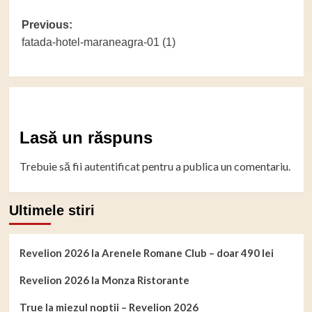
Post
Previous:
fatada-hotel-maraneagra-01 (1)
navigation
Lasă un răspuns
Trebuie să fii
autentificat
pentru a publica un comentariu.
Ultimele stiri
Revelion 2026 la Arenele Romane Club – doar 490 lei
Revelion 2026 la Monza Ristorante
True la miezul noptii – Revelion 2026