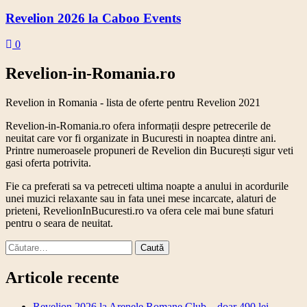
Revelion 2026 la Caboo Events
0
Revelion-in-Romania.ro
Revelion in Romania - lista de oferte pentru Revelion 2021
Revelion-in-Romania.ro ofera informații despre petrecerile de
neuitat care vor fi organizate in Bucuresti in noaptea dintre ani.
Printre numeroasele propuneri de Revelion din București sigur veti
gasi oferta potrivita.
Fie ca preferati sa va petreceti ultima noapte a anului in acordurile
unei muzici relaxante sau in fata unei mese incarcate, alaturi de
prieteni, RevelionInBucuresti.ro va ofera cele mai bune sfaturi
pentru o seara de neuitat.
Caută
după:
Articole recente
Revelion 2026 la Arenele Romane Club – doar 490 lei