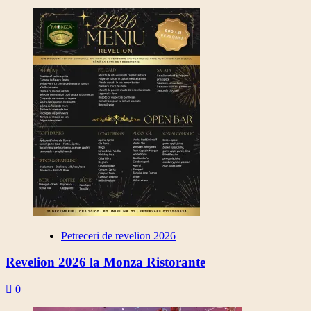
Petreceri de revelion 2026
Revelion 2026 la Monza Ristorante
0