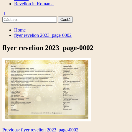
Revelion in Romania
Caută
după:
Home
flyer revelion 2023_page-0002
flyer revelion 2023_page-0002
Post
Previous:
flyer revelion 2023_page-0002