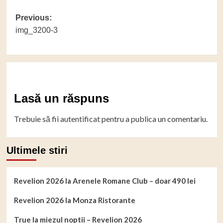
Post
Previous:
img_3200-3
navigation
Lasă un răspuns
Trebuie să fii
autentificat
pentru a publica un comentariu.
Ultimele stiri
Revelion 2026 la Arenele Romane Club – doar 490 lei
Revelion 2026 la Monza Ristorante
True la miezul noptii – Revelion 2026