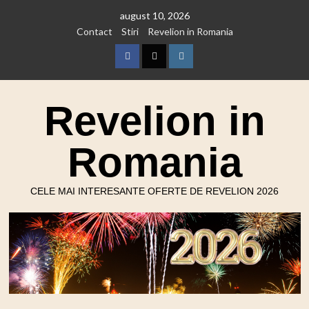
Skip
august 10, 2026
to
Contact
Stiri
Revelion in Romania
content
Facebook
Twitter
Instagram
Revelion in
Romania
CELE MAI INTERESANTE OFERTE DE REVELION 2026