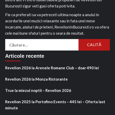
București sigur veti gasi oferta potrivita.
Fie ca preferati sa va petreceti ultima noapte a anului in
acordurile unei muzici relaxante sau in fata unei mese
incarcate, alaturi de prieteni, RevelionInBucuresti.ro va ofera
cele mai bune sfaturi pentru o seara de neuitat.
Caută
după:
Articole recente
Revelion 2026 la Arenele Romane Club – doar 490 lei
Revelion 2026 la Monza Ristorante
True la miezul noptii – Revelion 2026
Revelion 2025 la Portofino Events – 445 lei – Oferta last
minute