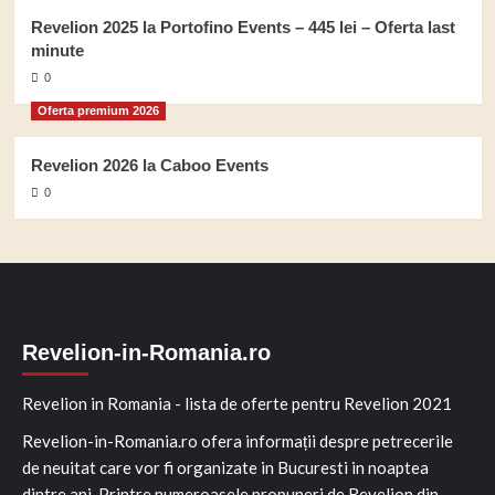
Revelion 2025 la Portofino Events – 445 lei – Oferta last
minute
0
Oferta premium 2026
Revelion 2026 la Caboo Events
0
Revelion-in-Romania.ro
Revelion in Romania - lista de oferte pentru Revelion 2021
Revelion-in-Romania.ro ofera informații despre petrecerile
de neuitat care vor fi organizate in Bucuresti in noaptea
dintre ani. Printre numeroasele propuneri de Revelion din