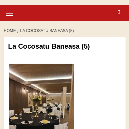
Primary
Menu
HOME
LA COCOSATU BANEASA (5)
La Cocosatu Baneasa (5)