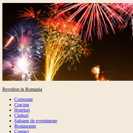
Primary
Revelion in Romania
Menu
Corporate
Craciun
Hoteluri
Cluburi
Saloane de evenimente
Restaurante
Contact