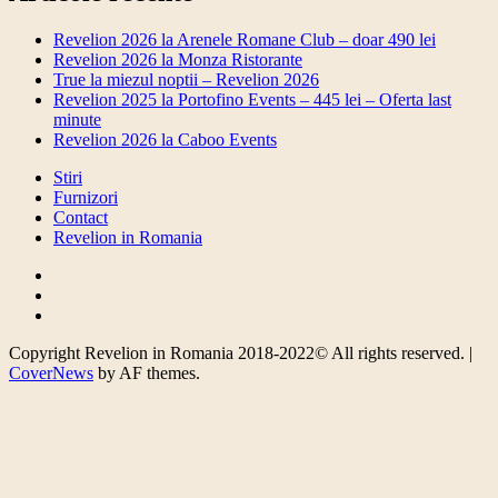
Revelion 2026 la Arenele Romane Club – doar 490 lei
Revelion 2026 la Monza Ristorante
True la miezul noptii – Revelion 2026
Revelion 2025 la Portofino Events – 445 lei – Oferta last
minute
Revelion 2026 la Caboo Events
Stiri
Furnizori
Contact
Revelion in Romania
Facebook
Twitter
Instagram
Copyright Revelion in Romania 2018-2022© All rights reserved.
|
CoverNews
by AF themes.