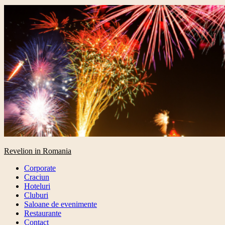
Primary
Revelion in Romania
Menu
Corporate
Craciun
Hoteluri
Cluburi
Saloane de evenimente
Restaurante
Contact