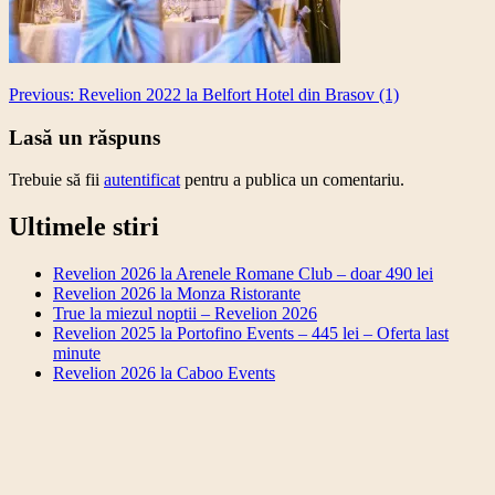
Post
Previous:
Revelion 2022 la Belfort Hotel din Brasov (1)
navigation
Lasă un răspuns
Trebuie să fii
autentificat
pentru a publica un comentariu.
Ultimele stiri
Revelion 2026 la Arenele Romane Club – doar 490 lei
Revelion 2026 la Monza Ristorante
True la miezul noptii – Revelion 2026
Revelion 2025 la Portofino Events – 445 lei – Oferta last
minute
Revelion 2026 la Caboo Events
Revelion 2026 la Arenele Romane Club – doar 490
lei