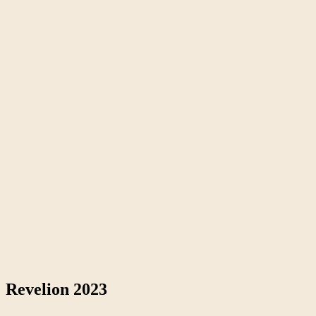
Revelion 2026 la Caboo Events
Revelion 2026 la Hotel Capital Plaza
Revelion 2026 la Altura Events by Carmen Ionita
Revelion 2026 la Everest restaurant
Revelion 2026 la Olympic Ballroom
Inchiriem cabana in Baneasa la Pensiunea Casa
Verde Star
Revelion 2023