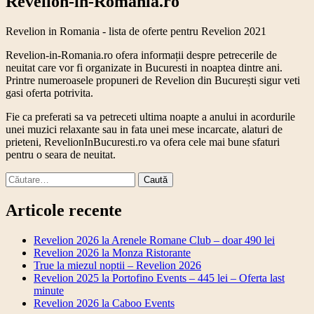
Revelion-in-Romania.ro
Revelion in Romania - lista de oferte pentru Revelion 2021
Revelion-in-Romania.ro ofera informații despre petrecerile de
neuitat care vor fi organizate in Bucuresti in noaptea dintre ani.
Printre numeroasele propuneri de Revelion din București sigur veti
gasi oferta potrivita.
Fie ca preferati sa va petreceti ultima noapte a anului in acordurile
unei muzici relaxante sau in fata unei mese incarcate, alaturi de
prieteni, RevelionInBucuresti.ro va ofera cele mai bune sfaturi
pentru o seara de neuitat.
Caută
după:
Articole recente
Revelion 2026 la Arenele Romane Club – doar 490 lei
Revelion 2026 la Monza Ristorante
True la miezul noptii – Revelion 2026
Revelion 2025 la Portofino Events – 445 lei – Oferta last
minute
Revelion 2026 la Caboo Events