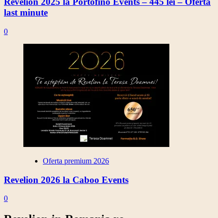
Revelion 2025 la Portofino Events – 445 lei – Oferta
last minute
0
Oferta premium 2026
Revelion 2026 la Caboo Events
0