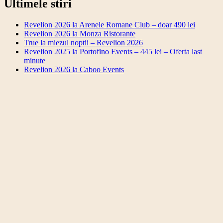
Ultimele stiri
Revelion 2026 la Arenele Romane Club – doar 490 lei
Revelion 2026 la Monza Ristorante
True la miezul noptii – Revelion 2026
Revelion 2025 la Portofino Events – 445 lei – Oferta last
minute
Revelion 2026 la Caboo Events
Revelion 2026 la Arenele Romane Club – doar 490
lei
Revelion 2026 la Monza Ristorante
True la miezul noptii – Revelion 2026
Revelion 2025 la Portofino Events – 445 lei – Oferta
last minute