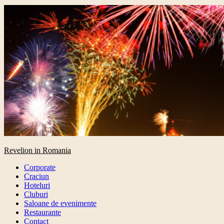
Primary
Revelion in Romania
Menu
Corporate
Craciun
Hoteluri
Cluburi
Saloane de evenimente
Restaurante
Contact