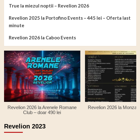
True la miezul noptii – Revelion 2026
Revelion 2025 la Portofino Events – 445 lei – Oferta last
minute
Revelion 2026 la Caboo Events
Revelion 2026 la Arenele Romane
Revelion 2026 la Monza R
Club – doar 490 lei
Revelion 2023