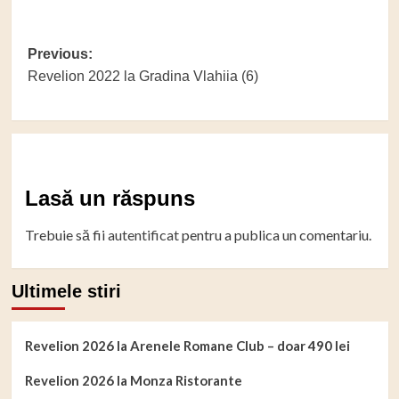
Post
Previous:
Revelion 2022 la Gradina Vlahiia (6)
navigation
Lasă un răspuns
Trebuie să fii
autentificat
pentru a publica un comentariu.
Ultimele stiri
Revelion 2026 la Arenele Romane Club – doar 490 lei
Revelion 2026 la Monza Ristorante