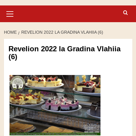
Primary
Menu
HOME
REVELION 2022 LA GRADINA VLAHIIA (6)
Revelion 2022 la Gradina Vlahiia
(6)