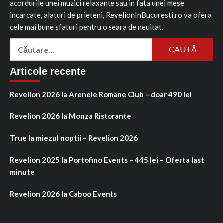
acordurile unei muzici relaxante sau in fata unei mese
incarcate, alaturi de prieteni, RevelionInBucuresti.ro va ofera
cele mai bune sfaturi pentru o seara de neuitat.
Caută
după:
Articole recente
Revelion 2026 la Arenele Romane Club – doar 490 lei
Revelion 2026 la Monza Ristorante
True la miezul noptii – Revelion 2026
Revelion 2025 la Portofino Events – 445 lei – Oferta last
minute
Revelion 2026 la Caboo Events