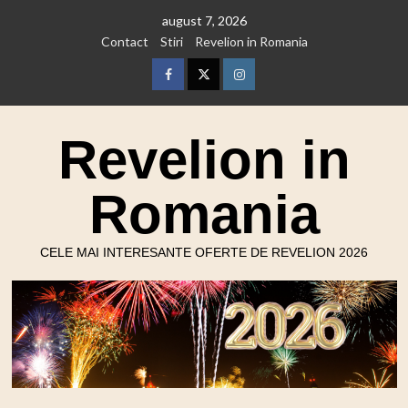
Skip
august 7, 2026
to
Contact
Stiri
Revelion in Romania
content
Facebook
Twitter
Instagram
Revelion in
Romania
CELE MAI INTERESANTE OFERTE DE REVELION 2026