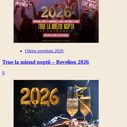
Oferta premium 2026
True la miezul noptii – Revelion 2026
0