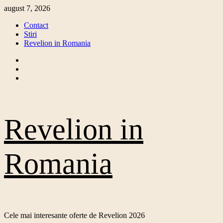
Skip
august 7, 2026
to
Contact
content
Stiri
Revelion in Romania
Facebook
Twitter
Instagram
Revelion in
Romania
Cele mai interesante oferte de Revelion 2026