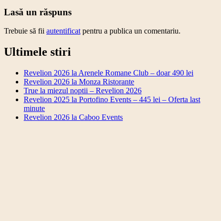
navigation
Lasă un răspuns
Trebuie să fii
autentificat
pentru a publica un comentariu.
Ultimele stiri
Revelion 2026 la Arenele Romane Club – doar 490 lei
Revelion 2026 la Monza Ristorante
True la miezul noptii – Revelion 2026
Revelion 2025 la Portofino Events – 445 lei – Oferta last
minute
Revelion 2026 la Caboo Events
Revelion 2026 la Arenele Romane Club – doar 490
lei
Revelion 2026 la Monza Ristorante
True la miezul noptii – Revelion 2026