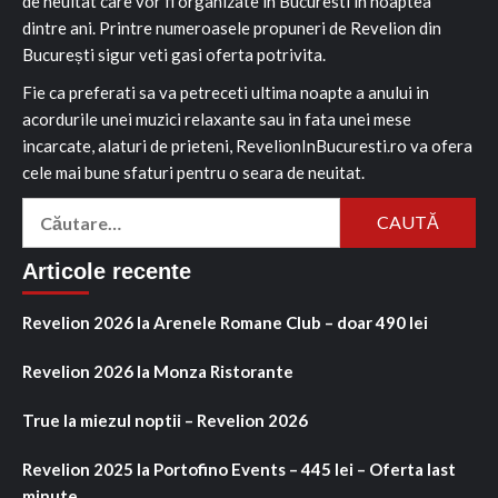
de neuitat care vor fi organizate in Bucuresti in noaptea
dintre ani. Printre numeroasele propuneri de Revelion din
București sigur veti gasi oferta potrivita.
Fie ca preferati sa va petreceti ultima noapte a anului in
acordurile unei muzici relaxante sau in fata unei mese
incarcate, alaturi de prieteni, RevelionInBucuresti.ro va ofera
cele mai bune sfaturi pentru o seara de neuitat.
Caută
după:
Articole recente
Revelion 2026 la Arenele Romane Club – doar 490 lei
Revelion 2026 la Monza Ristorante
True la miezul noptii – Revelion 2026
Revelion 2025 la Portofino Events – 445 lei – Oferta last
minute