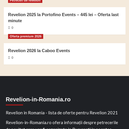
Petreceri de revelion
Revelion 2025 la Portofino Events – 445 lei – Oferta last
minute
0
Oferta premium 2026
Revelion 2026 la Caboo Events
0
Revelion-in-Romania.ro
Revelion in Romania - lista de oferte pentru Revelion 2021
Revelion-in-Romania.ro ofera informații despre petrecerile