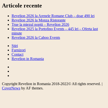
Articole recente
Revelion 2026 la Arenele Romane Club – doar 490 lei
Revelion 2026 la Monza Ristorante
True la miezul noptii – Revelion 2026
Revelion 2025 la Portofino Events – 445 lei – Oferta last
minute
Revelion 2026 la Caboo Events
Stiri
Furnizori
Contact
Revelion in Romania
Facebook
Twitter
Instagram
Copyright Revelion in Romania 2018-2022© All rights reserved.
|
CoverNews
by AF themes.