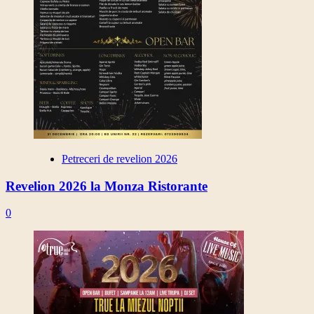
Petreceri de revelion 2026
Revelion 2026 la Monza Ristorante
0