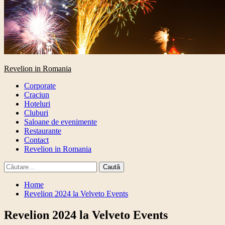
Primary
Revelion in Romania
Menu
Corporate
Craciun
Hoteluri
Cluburi
Saloane de evenimente
Restaurante
Contact
Revelion in Romania
Caută
după:
Home
Revelion 2024 la Velveto Events
Revelion 2024 la Velveto Events