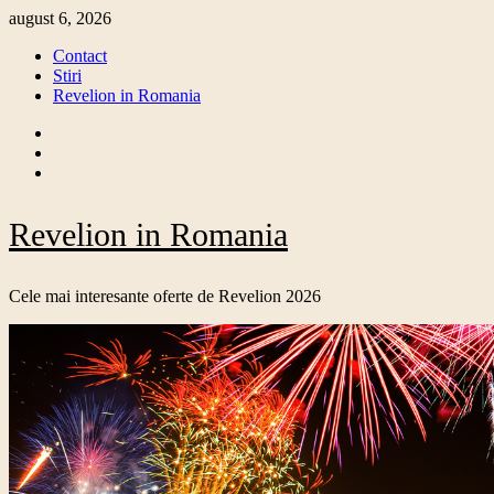
Skip
august 6, 2026
to
Contact
content
Stiri
Revelion in Romania
Facebook
Twitter
Instagram
Revelion in Romania
Cele mai interesante oferte de Revelion 2026