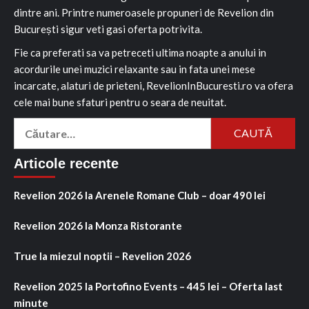
dintre ani. Printre numeroasele propuneri de Revelion din
București sigur veti gasi oferta potrivita.
Fie ca preferati sa va petreceti ultima noapte a anului in
acordurile unei muzici relaxante sau in fata unei mese
incarcate, alaturi de prieteni, RevelionInBucuresti.ro va ofera
cele mai bune sfaturi pentru o seara de neuitat.
Caută
după:
Articole recente
Revelion 2026 la Arenele Romane Club – doar 490 lei
Revelion 2026 la Monza Ristorante
True la miezul noptii – Revelion 2026
Revelion 2025 la Portofino Events – 445 lei – Oferta last
minute