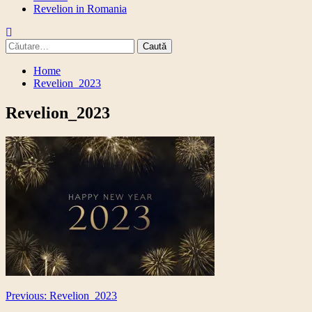
Revelion in Romania
Caută
după:
Home
Revelion_2023
Revelion_2023
Post
Previous:
Revelion_2023