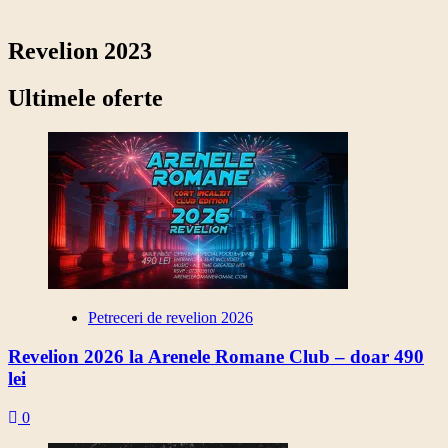
Revelion 2023
Ultimele oferte
Petreceri de revelion 2026
Revelion 2026 la Arenele Romane Club – doar 490
lei
0