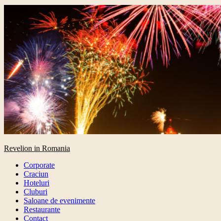
Primary
Revelion in Romania
Menu
Corporate
Craciun
Hoteluri
Cluburi
Saloane de evenimente
Restaurante
Contact