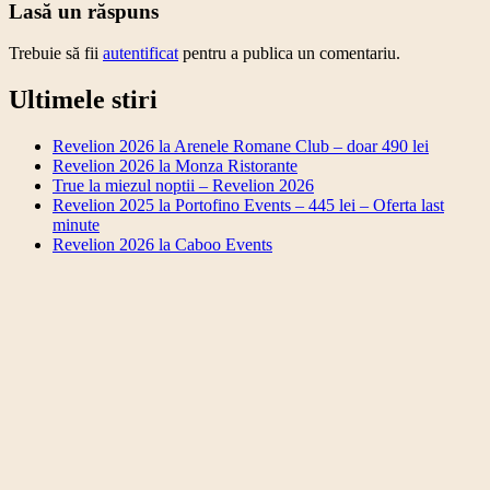
navigation
Lasă un răspuns
Trebuie să fii
autentificat
pentru a publica un comentariu.
Ultimele stiri
Revelion 2026 la Arenele Romane Club – doar 490 lei
Revelion 2026 la Monza Ristorante
True la miezul noptii – Revelion 2026
Revelion 2025 la Portofino Events – 445 lei – Oferta last
minute
Revelion 2026 la Caboo Events
Revelion 2026 la Arenele Romane Club – doar 490
lei
Revelion 2026 la Monza Ristorante
True la miezul noptii – Revelion 2026