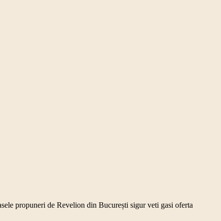
asele propuneri de Revelion din București sigur veti gasi oferta