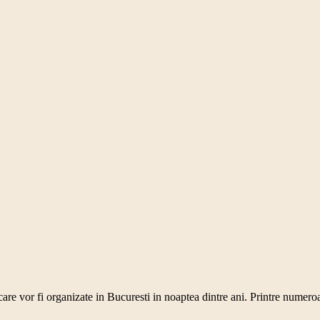
are vor fi organizate in Bucuresti in noaptea dintre ani. Printre numero