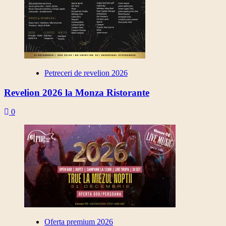
Petreceri de revelion 2026
Revelion 2026 la Monza Ristorante
0
Oferta premium 2026