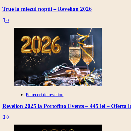
True la miezul noptii – Revelion 2026
0
Petreceri de revelion
Revelion 2025 la Portofino Events – 445 lei – Oferta l
0