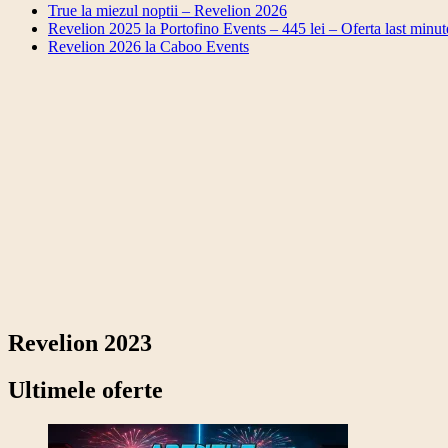
True la miezul noptii – Revelion 2026
Revelion 2025 la Portofino Events – 445 lei – Oferta last minut
Revelion 2026 la Caboo Events
Revelion 2026 la Arenele Romane Club – doar 490 lei
Revelion 2025 la Portofino Events – 445 lei – Oferta l
Revelion 2026 la Altura Events by Carmen Ionita
Reve
Inchiriem cabana in Baneasa la Pensiunea Casa Verd
Revelion 2023
Ultimele oferte