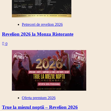
Petreceri de revelion 2026
Revelion 2026 la Monza Ristorante
0
Oferta premium 2026
True la miezul noptii – Revelion 2026