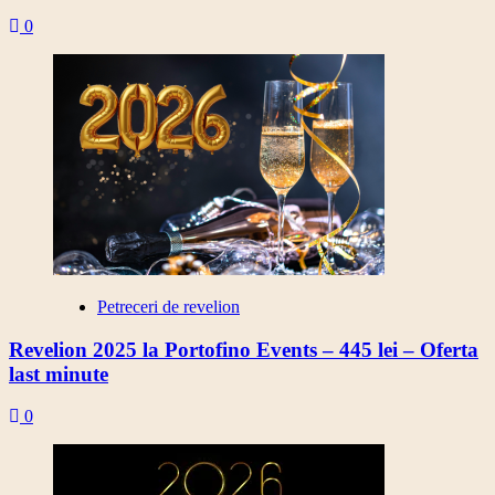
0
Petreceri de revelion
Revelion 2025 la Portofino Events – 445 lei – Oferta
last minute
0