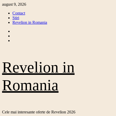
Skip
august 9, 2026
to
Contact
content
Stiri
Revelion in Romania
Facebook
Twitter
Instagram
Revelion in
Romania
Cele mai interesante oferte de Revelion 2026