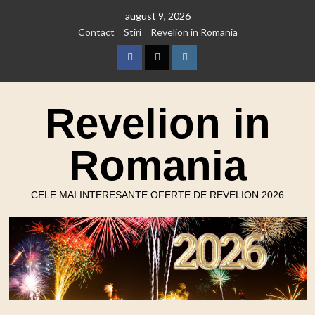
Skip
august 9, 2026
to
Contact
Stiri
Revelion in Romania
content
Facebook
Twitter
Instagram
Revelion in
Romania
CELE MAI INTERESANTE OFERTE DE REVELION 2026