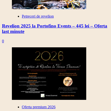
Petreceri de revelion
Revelion 2025 la Portofino Events – 445 lei – Oferta
last minute
0
Oferta premium 2026