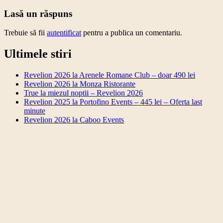
navigation
Lasă un răspuns
Trebuie să fii
autentificat
pentru a publica un comentariu.
Ultimele stiri
Revelion 2026 la Arenele Romane Club – doar 490 lei
Revelion 2026 la Monza Ristorante
True la miezul noptii – Revelion 2026
Revelion 2025 la Portofino Events – 445 lei – Oferta last
minute
Revelion 2026 la Caboo Events
Revelion 2026 la Arenele Romane Club – doar 490
lei
Revelion 2026 la Monza Ristorante
True la miezul noptii – Revelion 2026