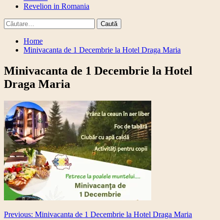
Revelion in Romania
Caută
după:
Home
Minivacanta de 1 Decembrie la Hotel Draga Maria
Minivacanta de 1 Decembrie la Hotel
Draga Maria
Post
Previous:
Minivacanta de 1 Decembrie la Hotel Draga Maria