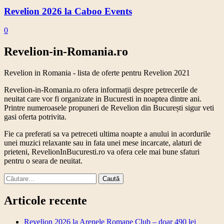
Revelion 2026 la Caboo Events
0
Revelion-in-Romania.ro
Revelion in Romania - lista de oferte pentru Revelion 2021
Revelion-in-Romania.ro ofera informații despre petrecerile de
neuitat care vor fi organizate in Bucuresti in noaptea dintre ani.
Printre numeroasele propuneri de Revelion din București sigur veti
gasi oferta potrivita.
Fie ca preferati sa va petreceti ultima noapte a anului in acordurile
unei muzici relaxante sau in fata unei mese incarcate, alaturi de
prieteni, RevelionInBucuresti.ro va ofera cele mai bune sfaturi
pentru o seara de neuitat.
Caută
după:
Articole recente
Revelion 2026 la Arenele Romane Club – doar 490 lei