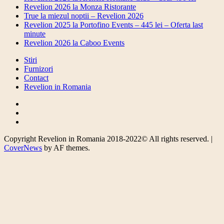
Revelion 2026 la Monza Ristorante
True la miezul noptii – Revelion 2026
Revelion 2025 la Portofino Events – 445 lei – Oferta last
minute
Revelion 2026 la Caboo Events
Stiri
Furnizori
Contact
Revelion in Romania
Facebook
Twitter
Instagram
Copyright Revelion in Romania 2018-2022© All rights reserved.
|
CoverNews
by AF themes.