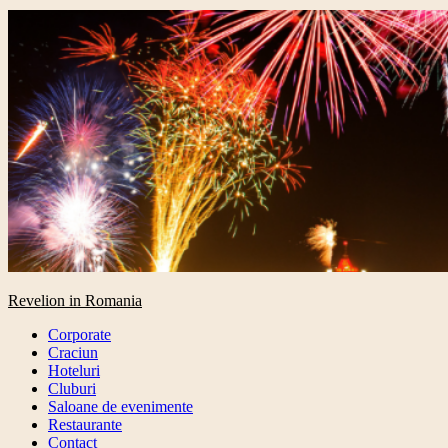
Primary
Revelion in Romania
Menu
Corporate
Craciun
Hoteluri
Cluburi
Saloane de evenimente
Restaurante
Contact