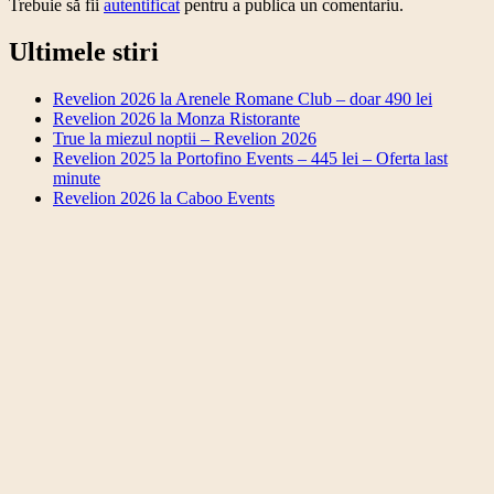
Trebuie să fii
autentificat
pentru a publica un comentariu.
Ultimele stiri
Revelion 2026 la Arenele Romane Club – doar 490 lei
Revelion 2026 la Monza Ristorante
True la miezul noptii – Revelion 2026
Revelion 2025 la Portofino Events – 445 lei – Oferta last
minute
Revelion 2026 la Caboo Events
Revelion 2026 la Arenele Romane Club – doar 490
lei
Revelion 2026 la Monza Ristorante
True la miezul noptii – Revelion 2026
Revelion 2025 la Portofino Events – 445 lei – Oferta