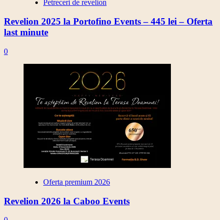
Petreceri de revelion
Revelion 2025 la Portofino Events – 445 lei – Oferta
last minute
0
Oferta premium 2026
Revelion 2026 la Caboo Events
0